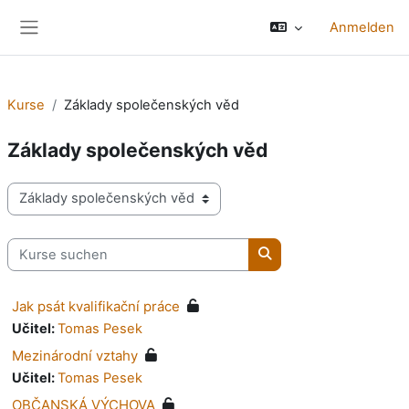
Zum Hauptinhalt
Anmelden
Website-Übersicht
Kurse
Základy společenských věd
Základy společenských věd
Kursbereiche
Kurse suchen
Kurse suchen
Jak psát kvalifikační práce
Učitel:
Tomas Pesek
Mezinárodní vztahy
Učitel:
Tomas Pesek
OBČANSKÁ VÝCHOVA