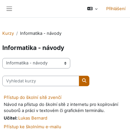
Přejít k hlavnímu obsahu
Přihlášení
Boční panel
Kurzy
Informatika - návody
Informatika - návody
Kategorie kurzů
Vyhledat kurzy
Vyhledat kurzy
Přístup do školní sítě zvenčí
Návod na přístup do školní sítě z internetu pro kopírování
souborů a práci v textovém či grafickém terminálu.
Učitel:
Lukas Bernard
Přístup ke školnímu e-mailu