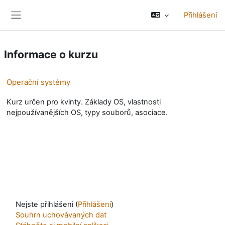
Přejít k hlavnímu obsahu
Přihlášení
Boční panel
Informace o kurzu
Operační systémy
Kurz určen pro kvinty. Základy OS, vlastnosti
nejpoužívanějších OS, typy souborů, asociace.
Nejste přihlášeni (
Přihlášení
)
Souhrn uchovávaných dat