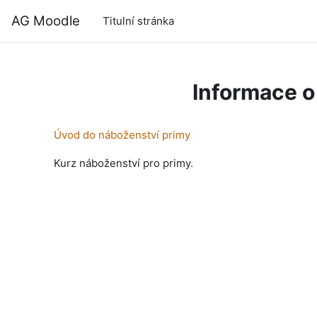
Přejít k hlavnímu obsahu
AG Moodle
Titulní stránka
Informace o
Úvod do náboženství primy
Kurz náboženství pro primy.