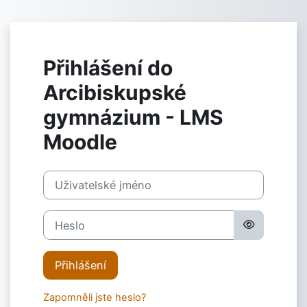
Přejít k hlavnímu obsahu
Přihlášení do
Arcibiskupské
gymnázium - LMS
Moodle
Přeskočit na vytvoření nového účtu
Uživatelské jméno
Heslo
Přihlášení
Zapomněli jste heslo?