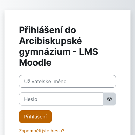
Přejít k hlavnímu obsahu
Přihlášení do
Arcibiskupské
gymnázium - LMS
Moodle
Přeskočit na vytvoření nového účtu
Uživatelské jméno
Heslo
Přihlášení
Zapomněli jste heslo?