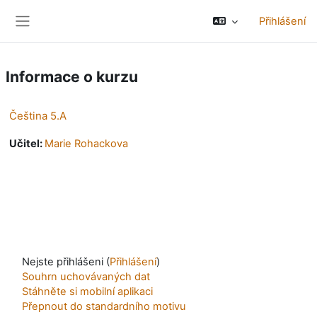
Přejít k hlavnímu obsahu
Přihlášení
Boční panel
Informace o kurzu
Čeština 5.A
Učitel:
Marie Rohackova
Nejste přihlášeni (
Přihlášení
)
Souhrn uchovávaných dat
Stáhněte si mobilní aplikaci
Přepnout do standardního motivu