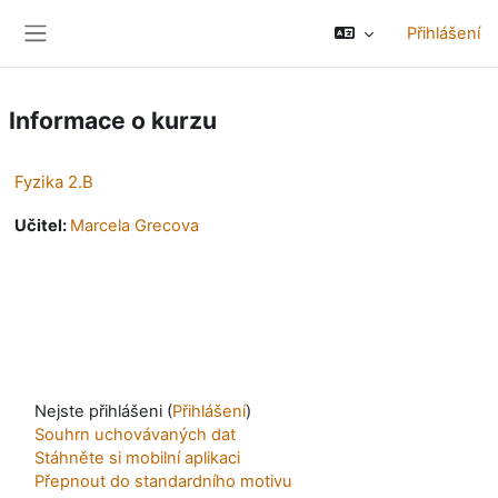
Přejít k hlavnímu obsahu
Přihlášení
Boční panel
Informace o kurzu
Fyzika 2.B
Učitel:
Marcela Grecova
Nejste přihlášeni (
Přihlášení
)
Souhrn uchovávaných dat
Stáhněte si mobilní aplikaci
Přepnout do standardního motivu