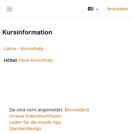
Zum Hauptinhalt
Anmelden
Website-Übersicht
Kursinformation
Latina - Koronthály
Učitel:
Pavel Koronthaly
Sie sind nicht angemeldet. (
Anmelden
)
Unsere Datenlöschfristen
Laden Sie die mobile App
Standarddesign