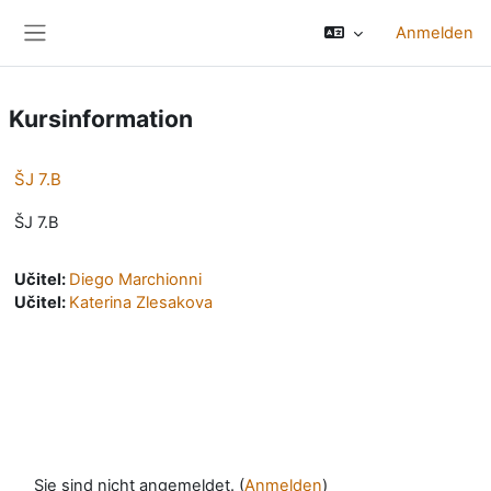
Zum Hauptinhalt
Anmelden
Website-Übersicht
Kursinformation
ŠJ 7.B
ŠJ 7.B
Učitel:
Diego Marchionni
Učitel:
Katerina Zlesakova
Sie sind nicht angemeldet. (
Anmelden
)