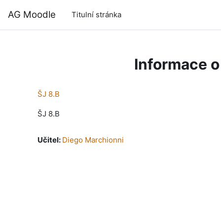
Přejít k hlavnímu obsahu
AG Moodle
Titulní stránka
Informace o
ŠJ 8.B
ŠJ 8.B
Učitel:
Diego Marchionni