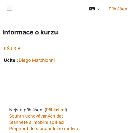
Přejít k hlavnímu obsahu
Přihlášení
Boční panel
Informace o kurzu
KŠJ 3.B
Učitel:
Diego Marchionni
Nejste přihlášeni (
Přihlášení
)
Souhrn uchovávaných dat
Stáhněte si mobilní aplikaci
Přepnout do standardního motivu