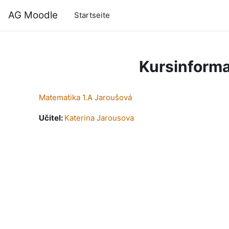
Zum Hauptinhalt
AG Moodle
Startseite
Kursinforma
Matematika 1.A Jaroušová
Učitel:
Katerina Jarousova