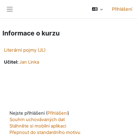
Přejít k hlavnímu obsahu
Přihlášení
Boční panel
Informace o kurzu
Literární pojmy (JL)
Učitel:
Jan Linka
Nejste přihlášeni (
Přihlášení
)
Souhrn uchovávaných dat
Stáhněte si mobilní aplikaci
Přepnout do standardního motivu