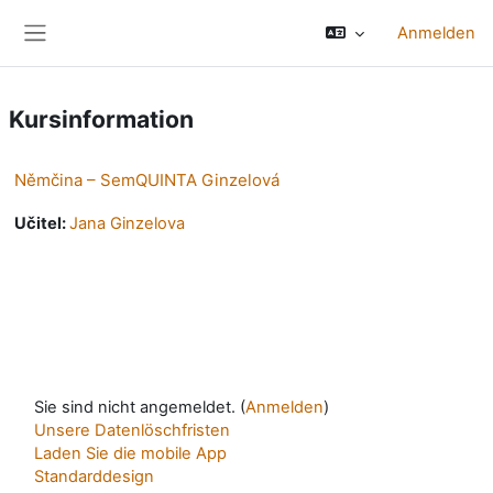
Zum Hauptinhalt
Anmelden
Website-Übersicht
Kursinformation
Němčina – SemQUINTA Ginzelová
Učitel:
Jana Ginzelova
Sie sind nicht angemeldet. (
Anmelden
)
Unsere Datenlöschfristen
Laden Sie die mobile App
Standarddesign