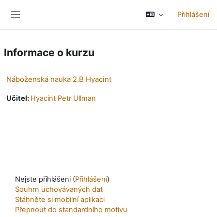
Přejít k hlavnímu obsahu
Přihlášení
Boční panel
Informace o kurzu
Náboženská nauka 2.B Hyacint
Učitel:
Hyacint Petr Ullman
Nejste přihlášeni (
Přihlášení
)
Souhrn uchovávaných dat
Stáhněte si mobilní aplikaci
Přepnout do standardního motivu