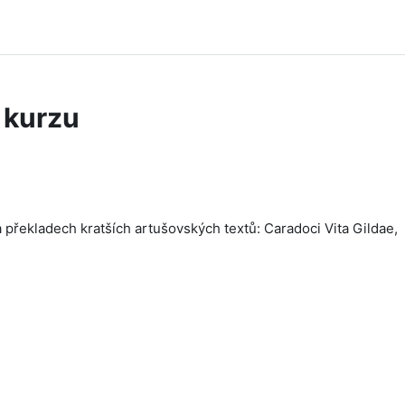
 kurzu
a překladech kratších artušovských textů: Caradoci Vita Gildae,