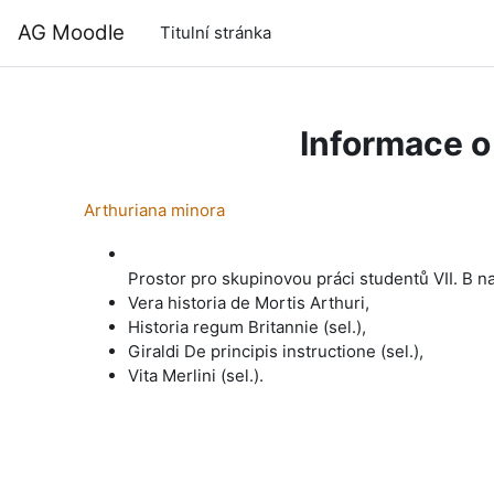
Přejít k hlavnímu obsahu
AG Moodle
Titulní stránka
Informace o
Arthuriana minora
Prostor pro skupinovou práci studentů VII. B n
Vera historia de Mortis Arthuri,
Historia regum Britannie (sel.),
Giraldi De principis instructione (sel.),
Vita Merlini (sel.).