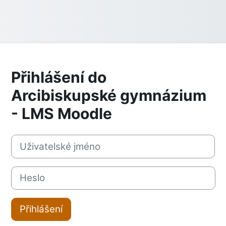
Přihlášení do
Arcibiskupské gymnázium
- LMS Moodle
Přeskočit na vytvoření nového účtu
Uživatelské jméno
Heslo
Přihlášení